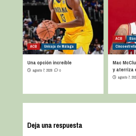
ACB
Bàs
ACB
Unicaja de Málaga
Cincoestrell
Una opción increíble
Mac McClu
y aterriza
agosto 7, 2026
0
agosto 7, 20
Deja una respuesta