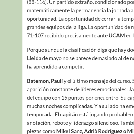
(88-116). Un partido extraño, condicionado por
matemáticamente la permanencia la jornada ant
oportunidad. La oportunidad de cerrar la tem
grandes equipos de la liga. La oportunidad de 
71-107 recibido precisamente ante
UCAM
en 
Porque aunque la clasificación diga que hay do
Lleida
de mayo no se parece demasiado al de no
ha aprendido a competir.
Batemon, Paulí
y el último mensaje del curso. S
aparición constante de líderes emocionales.
J
del equipo con 15 puntos por encuentro. Su cap
muchas noches complicadas. Y a su lado ha em
temporada. El
capitán
está jugando probableme
anotación, rebote y liderazgo silencioso. Tamb
piezas como
Mikel Sanz, Adrià Rodríguez o Mi