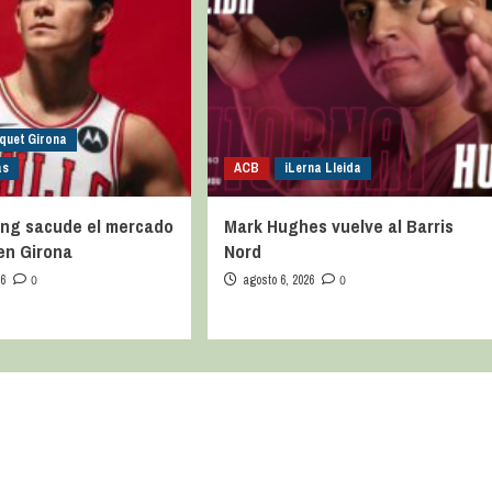
quet Girona
as
ACB
iLerna Lleida
ng sacude el mercado
Mark Hughes vuelve al Barris
 en Girona
Nord
26
0
agosto 6, 2026
0