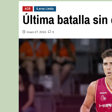
ACB
iLerna Lleida
Última batalla si
mayo 27, 2026
0