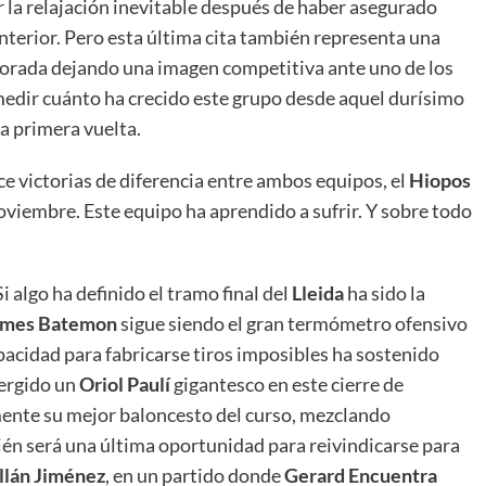
 la relajación inevitable después de haber asegurado
erior. Pero esta última cita también representa una
porada dejando una imagen competitiva ante uno de los
medir cuánto ha crecido este grupo desde aquel durísimo
la primera vuelta.
ce victorias de diferencia entre ambos equipos, el
Hiopos
viembre. Este equipo ha aprendido a sufrir. Y sobre todo
i algo ha definido el tramo final del
Lleida
ha sido la
ames Batemon
sigue siendo el gran termómetro ofensivo
acidad para fabricarse tiros imposibles ha sostenido
ergido un
Oriol Paulí
gigantesco en este cierre de
nte su mejor baloncesto del curso, mezclando
ién será una última oportunidad para reivindicarse para
llán Jiménez
, en un partido donde
Gerard Encuentra