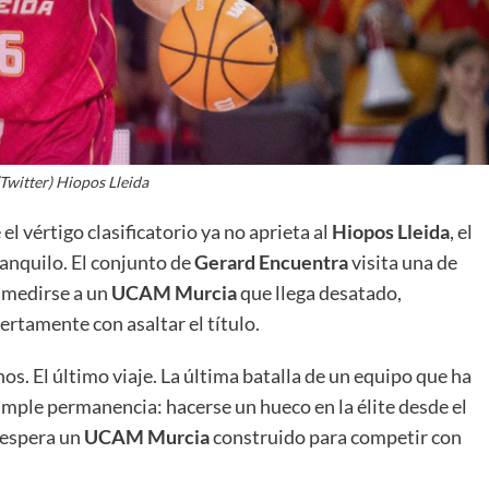
La entrevista bTactic
La entrevista bTactic
(Twitter) Hiopos Lleida
mayo 7, 2026
0
l vértigo clasificatorio ya no aprieta al
Hiopos
Lleida
, el
Nos hacemos mayores. Vamos creciendo. Tanto así
anquilo. El conjunto de
Gerard
Encuentra
visita una de
que el próximo 20 de mayo celebramos nuestro
cuarto cumpleaños. Y todo crecimiento conlleva
 medirse a un
UCAM
Murcia
que llega desatado,
sus cambios. Cambio que...
ertamente con asaltar el título.
Leer más
nos. El último viaje. La última batalla de un equipo que ha
ple permanencia: hacerse un hueco en la élite desde el
e espera un
UCAM
Murcia
construido para competir con