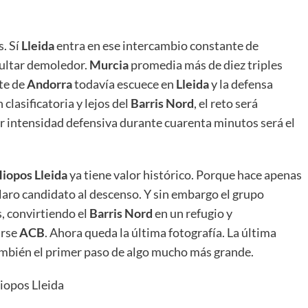
s. Sí
Lleida
entra en ese intercambio constante de
sultar demoledor.
Murcia
promedia más de diez triples
te de
Andorra
todavía escuece en
Lleida
y la defensa
 clasificatoria y lejos del
Barris
Nord
, el reto será
intensidad defensiva durante cuarenta minutos será el
iopos Lleida
ya tiene valor histórico. Porque hace apenas
aro candidato al descenso. Y sin embargo el grupo
 convirtiendo el
Barris Nord
en un refugio y
irse
ACB
. Ahora queda la última fotografía. La última
mbién el primer paso de algo mucho más grande.
iopos Lleida