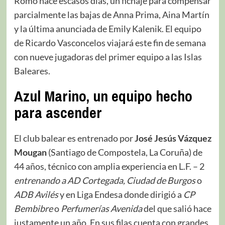
Romo hace escasos días, un fichaje para compensar
parcialmente las bajas de Anna Prima, Aina Martín
y la última anunciada de Emily Kalenik. El equipo
de Ricardo Vasconcelos viajará este fin de semana
con nueve jugadoras del primer equipo a las Islas
Baleares.
Azul Marino, un equipo hecho
para ascender
El club balear es entrenado por
José Jesús Vázquez
Mougan
(Santiago de Compostela, La Coruña) de
44 años, técnico con amplia experiencia en L.F. – 2
entrenando a AD Cortegada, Ciudad de Burgos
o
ADB Avilés
y en Liga Endesa donde dirigió a
CP
Bembibre
o
Perfumerías Avenida
del que salió hace
justamente un año. En sus filas cuenta con grandes