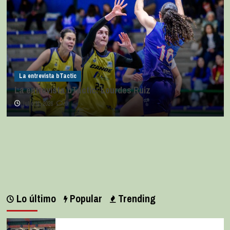
La entrevista bTactic
La entrevista bTactic: Lourdes Ruiz
julio 11, 2026
0
Lo último
Popular
Trending