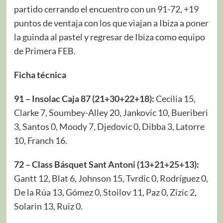
partido cerrando el encuentro con un 91-72, +19
puntos de ventaja con los que viajan a Ibiza a poner
la guinda al pastel y regresar de Ibiza como equipo
de Primera FEB.
Ficha técnica
91 – Insolac Caja 87 (21+30+22+18):
Cecilia 15,
Clarke 7, Soumbey-Alley 20, Jankovic 10, Bueriberi
3, Santos 0, Moody 7, Djedovic 0, Dibba 3, Latorre
10, Franch 16.
72 – Class Básquet Sant Antoni (13+21+25+13):
Gantt 12, Blat 6, Johnson 15, Tvrdic 0, Rodríguez 0,
De la Rúa 13, Gómez 0, Stoilov 11, Paz 0, Zizic 2,
Solarin 13, Ruiz 0.