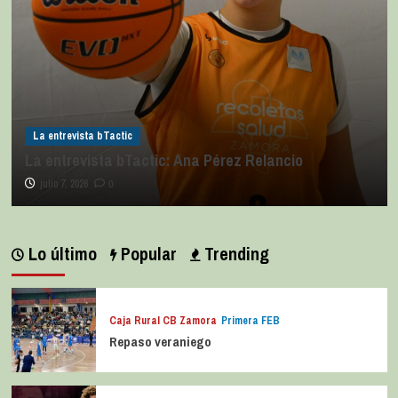
La entrevista bTactic
La entrevista bTactic: Ana Pérez Relancio
julio 7, 2026
0
Lo último
Popular
Trending
Caja Rural CB Zamora
Primera FEB
Repaso veraniego