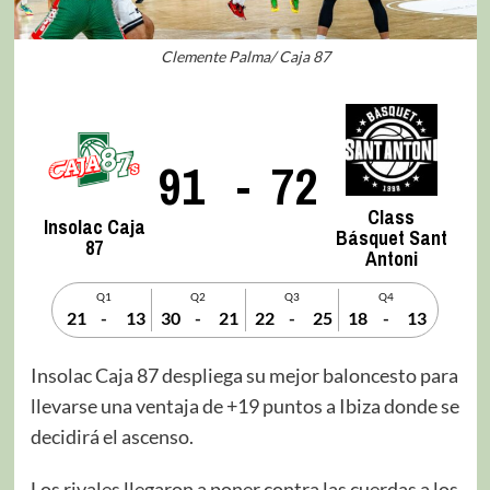
Clemente Palma/ Caja 87
91
-
72
Class
Insolac Caja
Básquet Sant
87
Antoni
Q1
Q2
Q3
Q4
21
-
13
30
-
21
22
-
25
18
-
13
Insolac Caja 87 despliega su mejor baloncesto para
llevarse una ventaja de +19 puntos a Ibiza donde se
decidirá el ascenso.
Los rivales llegaron a poner contra las cuerdas a los