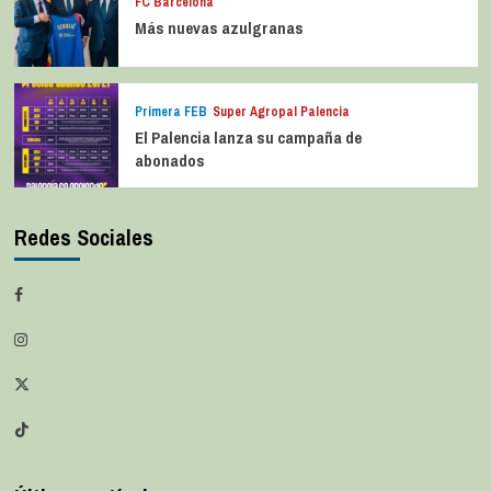
FC Barcelona
Más nuevas azulgranas
Primera FEB
Super Agropal Palencia
El Palencia lanza su campaña de
abonados
Redes Sociales