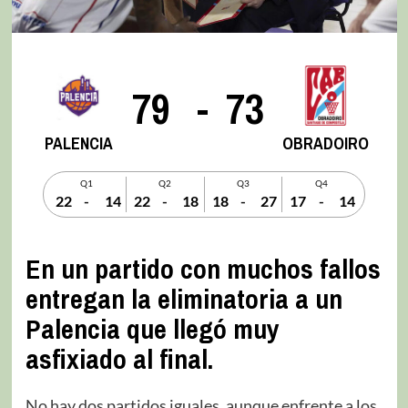
79
-
73
PALENCIA
OBRADOIRO
Q1
Q2
Q3
Q4
22
-
14
22
-
18
18
-
27
17
-
14
En un partido con muchos fallos
entregan la eliminatoria a un
Palencia que llegó muy
asfixiado al final.
No hay dos partidos iguales, aunque enfrente a los