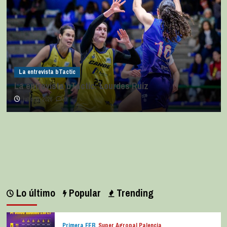
La entrevista bTactic
La entrevista bTactic: Lourdes Ruiz
julio 11, 2026
0
Lo último
Popular
Trending
Primera FEB
Super Agropal Palencia