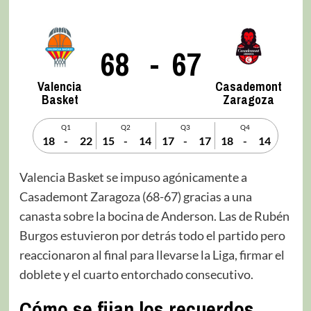
68
-
67
Valencia
Casademont
Basket
Zaragoza
Q1
Q2
Q3
Q4
18
-
22
15
-
14
17
-
17
18
-
14
Valencia Basket se impuso agónicamente a
Casademont Zaragoza (68-67) gracias a una
canasta sobre la bocina de Anderson. Las de Rubén
Burgos estuvieron por detrás todo el partido pero
reaccionaron al final para llevarse la Liga, firmar el
doblete y el cuarto entorchado consecutivo.
Cómo se fijan los recuerdos