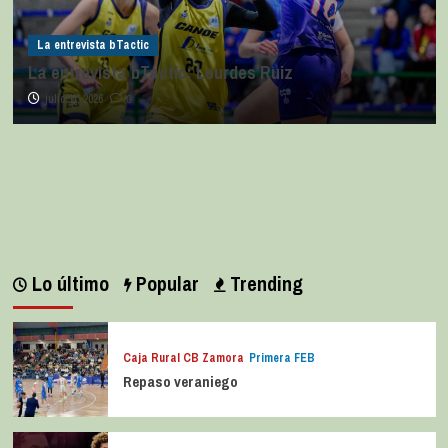
La entrevista bTactic
La entrevista bTactic: Lourdes Ruiz
julio 11, 2026
0
Lo último
Popular
Trending
Caja Rural CB Zamora
Primera FEB
Repaso veraniego