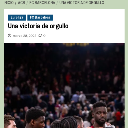
INICIO
ACB
FC BARCELONA
UNA VICTORIA DE ORGULLO
Euroliga
FC Barcelona
Una victoria de orgullo
marzo 28, 2025
0