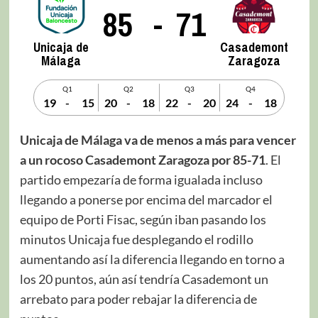
85
-
71
Unicaja de
Casademont
Málaga
Zaragoza
Q1
Q2
Q3
Q4
19
-
15
20
-
18
22
-
20
24
-
18
Unicaja de Málaga va de menos a más para vencer
a un rocoso Casademont Zaragoza por 85-71
. El
partido empezaría de forma igualada incluso
llegando a ponerse por encima del marcador el
equipo de Porti Fisac, según iban pasando los
minutos Unicaja fue desplegando el rodillo
aumentando así la diferencia llegando en torno a
los 20 puntos, aún así tendría Casademont un
arrebato para poder rebajar la diferencia de