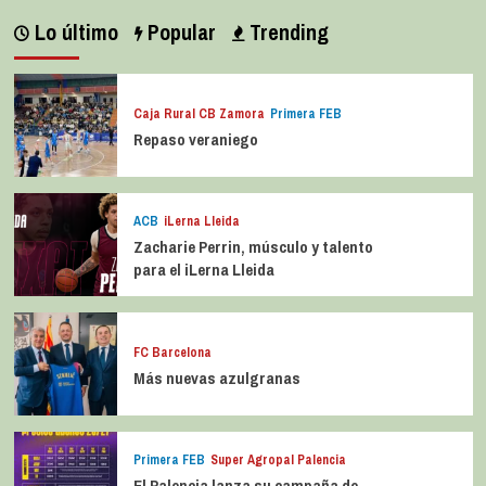
Lo último
Popular
Trending
Caja Rural CB Zamora
Primera FEB
Repaso veraniego
ACB
iLerna Lleida
Zacharie Perrin, músculo y talento
para el iLerna Lleida
FC Barcelona
Más nuevas azulgranas
Primera FEB
Super Agropal Palencia
El Palencia lanza su campaña de