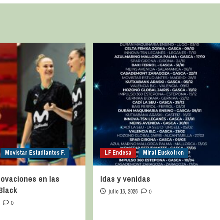
Movistar Estudiantes F.
LF Endesa
Mirai Euskotren
ovaciones en las
Idas y venidas
Black
julio 16, 2026
0
0