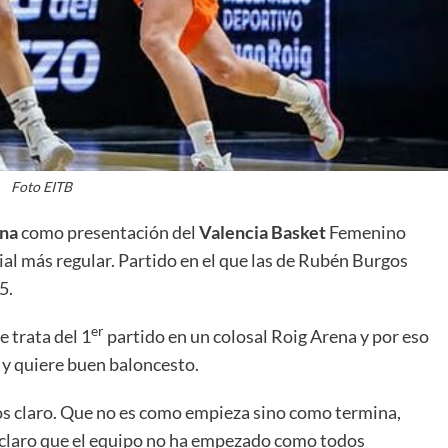
La entrevista bTactic
La entrevista bTactic
Foto EITB
mayo 7, 2026
0
Nos hacemos mayores. Vamos creciendo. Tanto así
ena
como presentación del
Valencia Basket
Femenino
que el próximo 20 de mayo celebramos nuestro
cial más regular. Partido en el que las de Rubén Burgos
cuarto cumpleaños. Y todo crecimiento conlleva
5.
sus cambios. Cambio que...
Leer más
er
e trata del 1
partido en un colosal Roig Arena y por eso
 y quiere buen baloncesto.
s claro. Que no es como empieza sino como termina,
claro que el equipo no ha empezado como todos