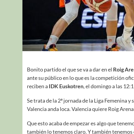
Bonito partido el que se va a dar en el
Roig Ar
ante su público en lo que es la competición ofi
reciben a
IDK Euskotren
, el domingo a las 12:1
Se trata de la 2ª jornada de la Liga Femenina y s
Valencia anda loca. Valencia quiere Roig Arena
Que esto acaba de empezar es algo que tenemo
también lo tenemos claro. Y también tenemos 