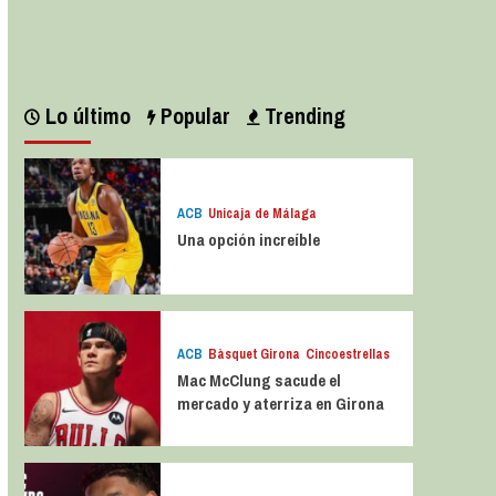
Leer más
Lo último
Popular
Trending
ACB
Unicaja de Málaga
Una opción increíble
ACB
Bàsquet Girona
Cincoestrellas
Mac McClung sacude el
mercado y aterriza en Girona