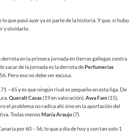
lo que pasó ayer ya es parte de la historia. Y que, si hubo
r y olvidarlo.
 derrota en la primera jornada en tierras gallegas contra
de sacar de la jornada es la derrota de
Perfumerías
56. Pero eso no debe ser excusa.
 71 – 65 y es que ningún rival es pequeño en esta liga. De
ura.
Queralt Casas
(19 en valoración),
Awa Fam
(15),
ero el problema no radica ahí sino en la aportación del
ativa. Todas menos
María Araujo
(7).
aria por 60 – 56, lo que a día de hoy y con tan solo 1