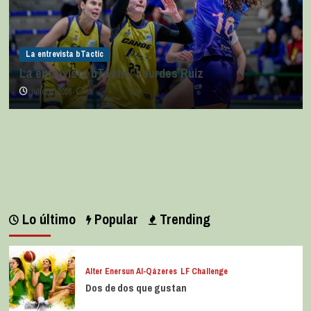
La entrevista bTactic
La entrevista bTactic: Lourdes Ruiz
julio 11, 2026
0
Lo último
Popular
Trending
Alter Enersun Al-Qázeres
LF Challenge
Dos de dos que gustan