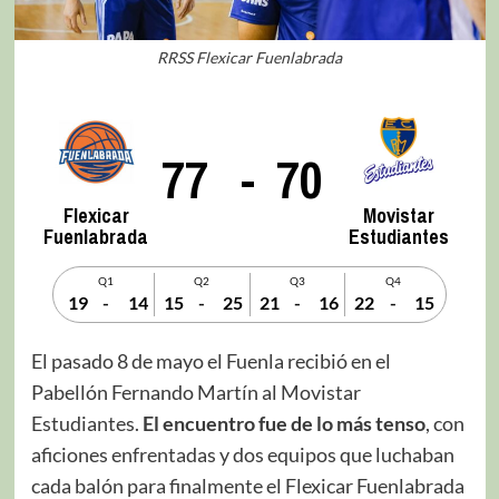
RRSS Flexicar Fuenlabrada
77
-
70
Flexicar
Movistar
Fuenlabrada
Estudiantes
Q1
Q2
Q3
Q4
19
-
14
15
-
25
21
-
16
22
-
15
El pasado 8 de mayo el Fuenla recibió en el
Pabellón Fernando Martín al Movistar
Estudiantes.
El encuentro fue de lo más tenso
, con
aficiones enfrentadas y dos equipos que luchaban
cada balón para finalmente el Flexicar Fuenlabrada