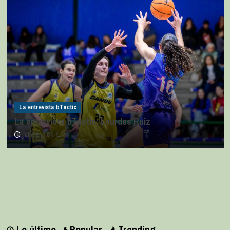
La entrevista bTactic
La entrevista bTactic: Ana Pérez Relancio
julio 7, 2026
0
Lo último
Popular
Trending