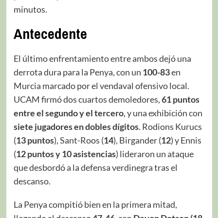
minutos.
Antecedente
El último enfrentamiento entre ambos dejó una
derrota dura para la Penya, con un
100-83
en
Murcia marcado por el vendaval ofensivo local.
UCAM firmó dos cuartos demoledores,
61 puntos
entre el segundo y el tercero
, y una exhibición con
siete jugadores en dobles dígitos
. Rodions Kurucs
(
13 puntos
), Sant-Roos (
14
), Birgander (
12
) y Ennis
(
12 puntos y 10 asistencias
) lideraron un ataque
que desbordó a la defensa verdinegra tras el
descanso.
La Penya compitió bien en la primera mitad,
llegando al descanso
47-46
, con
Devon Dotson (18