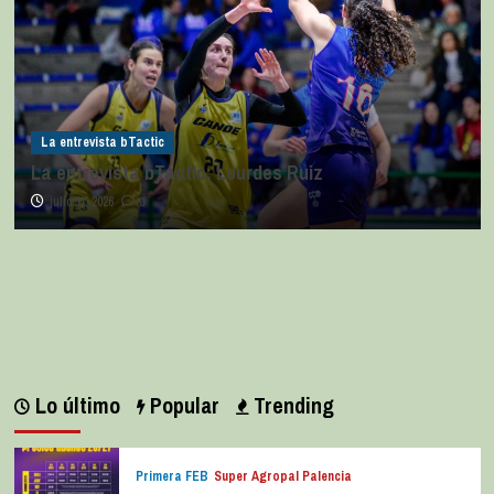
La entrevista bTactic
La entrevista bTactic: Lourdes Ruiz
julio 11, 2026
0
Lo último
Popular
Trending
Primera FEB
Super Agropal Palencia