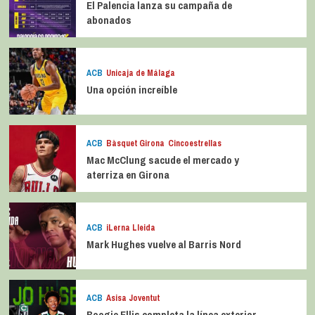
El Palencia lanza su campaña de
abonados
ACB
Unicaja de Málaga
Una opción increíble
ACB
Bàsquet Girona
Cincoestrellas
Mac McClung sacude el mercado y
aterriza en Girona
ACB
iLerna Lleida
Mark Hughes vuelve al Barris Nord
ACB
Asisa Joventut
Boogie Ellis completa la línea exterior