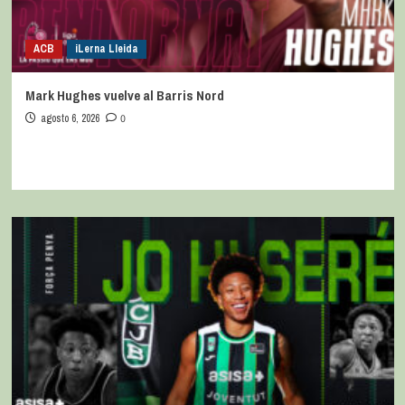
ACB
iLerna Lleida
Mark Hughes vuelve al Barris Nord
agosto 6, 2026
0