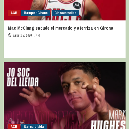
ACB
Bàsquet Girona
Cincoestrellas
Mac McClung sacude el mercado y aterriza en Girona
agosto 7, 2026
0
ACB
iLerna Lleida