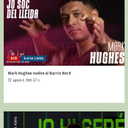
ACB
iLerna Lleida
Mark Hughes vuelve al Barris Nord
agosto 6, 2026
0