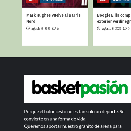
ACB
iLerna Lleida
ACB
Asisa Joven
Mark Hughes vuelve al Barris
Boogie Ellis compl
Nord
exterior verdineg
agosto 6, 2026
0
agosto 6, 2026
0
Porque el baloncesto no es tan solo un deporte. Se
convierte en una forma de vida.
Queremos aportar nuestro granito de arena para