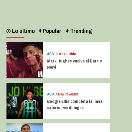
Leer más
Lo último
Popular
Trending
ACB
iLerna Lleida
Mark Hughes vuelve al Barris
Nord
ACB
Asisa Joventut
Boogie Ellis completa la línea
exterior verdinegra