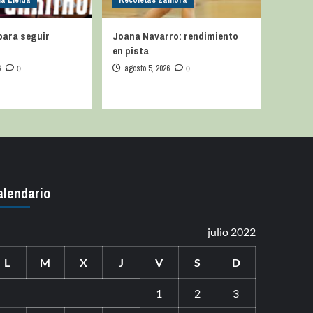
na Lleida
Recoletas Zamora
para seguir
Joana Navarro: rendimiento
en pista
6
0
agosto 5, 2026
0
alendario
julio 2022
L
M
X
J
V
S
D
1
2
3