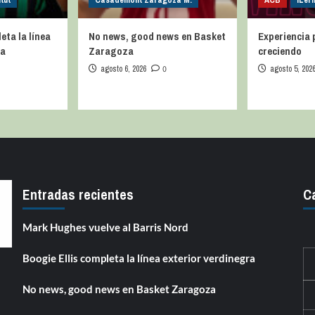
tut
Casademont Zaragoza M.
ACB
iLer
eta la línea
No news, good news en Basket
Experiencia 
ra
Zaragoza
creciendo
agosto 6, 2026
0
agosto 5, 202
Entradas recientes
C
Mark Hughes vuelve al Barris Nord
Boogie Ellis completa la línea exterior verdinegra
No news, good news en Basket Zaragoza