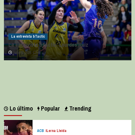
La entrevista bTactic
La entrevista bTactic: Lourdes Ruiz
julio 11, 2026
0
Lo último
Popular
Trending
ACB
iLerna Lleida