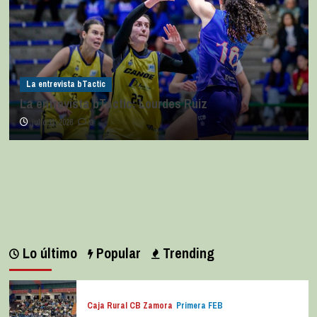
La entrevista bTactic
La entrevista bTactic: Lourdes Ruiz
julio 11, 2026
0
Lo último
Popular
Trending
Caja Rural CB Zamora
Primera FEB