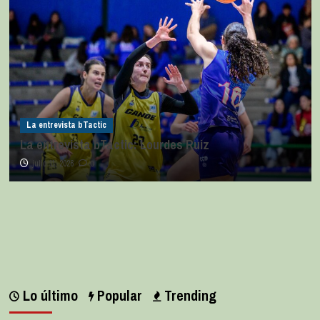
La entrevista bTactic
La entrevista bTactic: Lourdes Ruiz
julio 11, 2026
0
Lo último
Popular
Trending