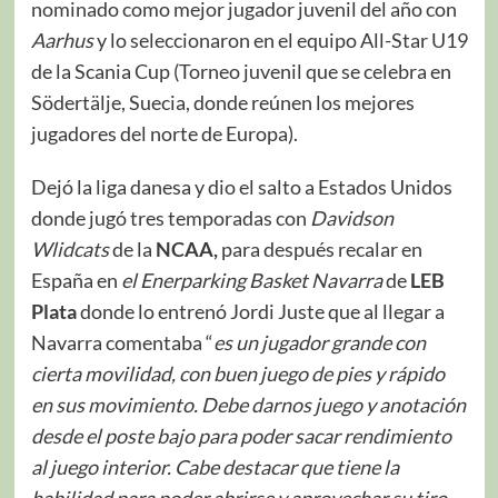
nominado como mejor jugador juvenil del año con
Aarhus
y lo seleccionaron en el equipo All-Star U19
de la Scania Cup (Torneo juvenil que se celebra en
Södertälje, Suecia, donde reúnen los mejores
jugadores del norte de Europa).
Dejó la liga danesa y dio el salto a Estados Unidos
donde jugó tres temporadas con
Davidson
Wlidcats
de la
NCAA,
para después recalar en
España en
el Enerparking Basket Navarra
de
LEB
Plata
donde lo entrenó Jordi Juste que al llegar a
Navarra comentaba “
es un jugador grande con
cierta movilidad, con buen juego de pies y rápido
en sus movimiento. Debe darnos juego y anotación
desde el poste bajo para poder sacar rendimiento
al juego interior. Cabe destacar que tiene la
habilidad para poder abrirse y aprovechar su tiro