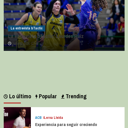
La entrevista bTactic
La entrevista bTactic: Lourdes Ruiz
julio 11, 2026
0
Lo último
Popular
Trending
ACB
iLerna Lleida
Experiencia para seguir creciendo