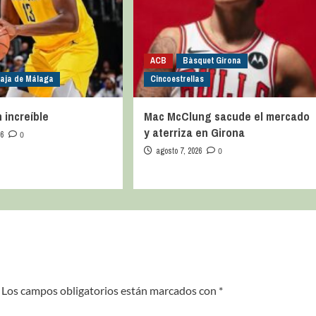
ACB
Bàsquet Girona
caja de Málaga
Cincoestrellas
 increíble
Mac McClung sacude el mercado
y aterriza en Girona
26
0
agosto 7, 2026
0
Los campos obligatorios están marcados con
*