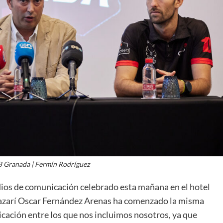
La entrevista bTactic
La entrevista bTactic
mayo 7, 2026
0
Nos hacemos mayores. Vamos creciendo. Tanto así
que el próximo 20 de mayo celebramos nuestro
cuarto cumpleaños. Y todo crecimiento conlleva
sus cambios. Cambio que...
Leer más
 Granada | Fermín Rodríguez
ios de comunicación celebrado esta mañana en el hotel
Nazarí Oscar Fernández Arenas ha comenzado la misma
cación entre los que nos incluimos nosotros, ya que