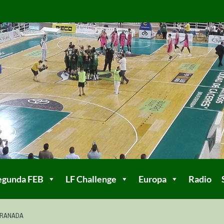
egunda FEB
LF Challenge
Europa
Radio
 GRANADA