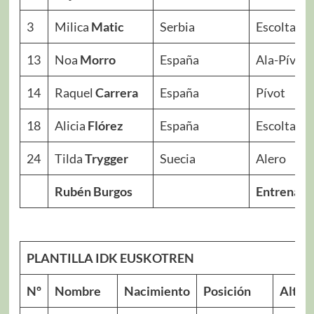
3
Milica
Matic
Serbia
Escolta
13
Noa
Morro
España
Ala-Pívot
14
Raquel
Carrera
España
Pívot
18
Alicia
Flórez
España
Escolta
24
Tilda
Trygger
Suecia
Alero
Rubén Burgos
Entrenado
PLANTILLA IDK EUSKOTREN
Nº
Nombre
Nacimiento
Posición
Alt.