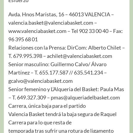
Avda. Hnos Maristas, 16 – 46013 VALENCIA –
valencia.basket@valenciabasket.com –
www.valenciabasket.com – Tel 902 33 00 40 – Fax:
96 395 68 01
Relaciones con la Prensa: DirCom: Alberto Chilet –
T. 679.995.398 – achilet@valenciabasket.com
Senior masculino: Guillermo Calvo/ Álvaro
Martínez – T. 655.177.587 // 635.541.234 –
gcalvo@valenciabasket.com
Senior femenino y L’Alqueria del Basket: Paula Mas
– T. 649.327.309 – pmas@alqueriadelbasket.com
Carrera, única baja para el partido
Valencia Basket tendrá la baja segura de Raquel
Carrera para lo que resta de
temporada tras sufrir una rotura de ligamento