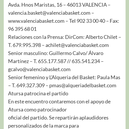
Avda. Hnos Maristas, 16 – 46013 VALENCIA –
valencia.basket@valenciabasket.com –
www.valenciabasket.com – Tel 902 33 00 40 – Fax:
96 395 68 01
Relaciones con la Prensa: DirCom: Alberto Chilet –
T. 679.995.398 – achilet@valenciabasket.com
Senior masculino: Guillermo Calvo/ Álvaro
Martínez – T. 655.177.587 // 635.541.234 –
gcalvo@valenciabasket.com
Senior femenino y L’Alqueria del Basket: Paula Mas
– T. 649.327.309 – pmas@alqueriadelbasket.com
Atursa patrocina el partido
En este encuentro contaremos con el apoyo de
Atursa como patrocinador
oficial del partido. Se repartirán aplaudidores
personalizados de la marca para