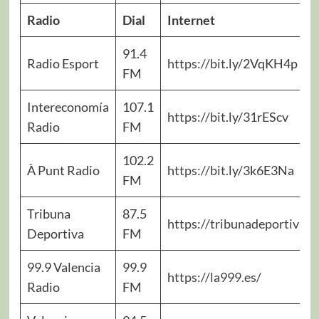
Radio
Dial
Internet
91.4
Radio Esport
https://bit
.ly/2VqKH4p
FM
Intereconomía
107.1
https://bit
.ly/31rEScv
Radio
FM
102.2
À Punt Radio
https://bit
.ly/3k6E3Na
FM
Tribuna
87.5
https://tribunadeportivava
Deportiva
FM
99.9 Valencia
99.9
https://la999.es/
Radio
FM