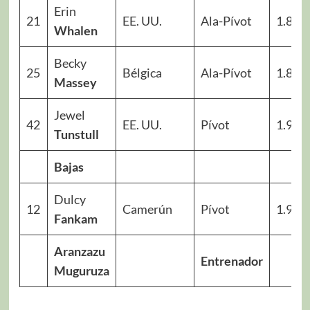
Erin
21
EE. UU.
Ala-Pívot
1.85
Whalen
Becky
25
Bélgica
Ala-Pívot
1.86
Massey
Jewel
42
EE. UU.
Pívot
1.90
Tunstull
Bajas
Dulcy
12
Camerún
Pívot
1.90
Fankam
Aranzazu
Entrenador
Muguruza