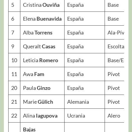
5
Cristina
Ouviña
España
Base
6
Elena
Buenavida
España
Base
7
Alba
Torrens
España
Ala-Pívot
9
Queralt
Casas
España
Escolta
10
Leticia
Romero
España
Base/Esco
11
Awa
Fam
España
Pívot
20
Paula
Ginzo
España
Pívot
21
Marie
Gülich
Alemania
Pívot
22
Alina
Iagupova
Ucrania
Alero
Bajas