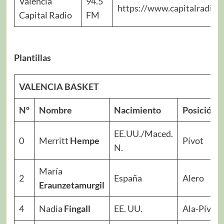
Valencia
94.5
https://www.capitalradio.e
Capital Radio
FM
Plantillas
VALENCIA BASKET
Nº
Nombre
Nacimiento
Posición
EE.UU./Maced.
0
Merritt
Hempe
Pívot
N.
María
2
España
Alero
Eraunzetamurgil
4
Nadia
Fingall
EE. UU.
Ala-Pívot