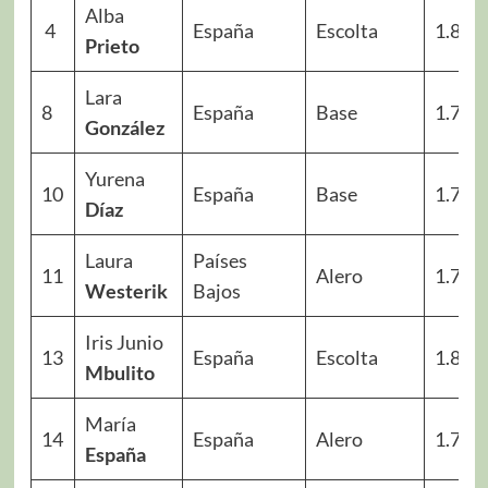
Alba
4
España
Escolta
1.80
Prieto
Lara
8
España
Base
1.76
González
Yurena
10
España
Base
1.77
Díaz
Laura
Países
11
Alero
1.76
Westerik
Bajos
Iris Junio
13
España
Escolta
1.83
Mbulito
María
14
España
Alero
1.79
España