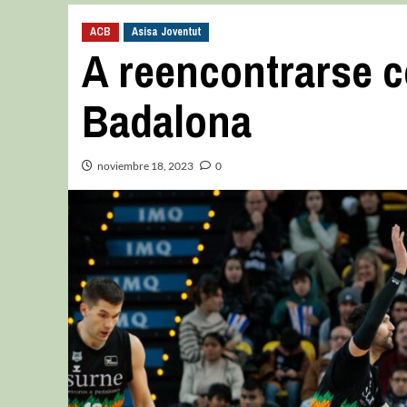
ACB
Asisa Joventut
A reencontrarse co
Badalona
noviembre 18, 2023
0