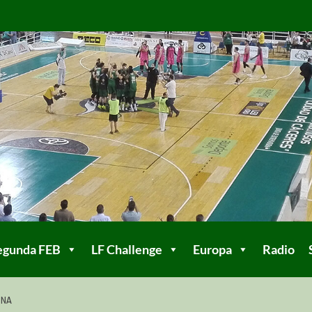
egunda FEB
LF Challenge
Europa
Radio
ONA