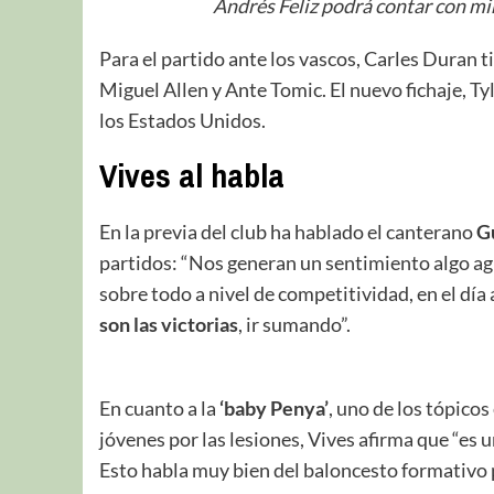
Andrés Feliz podrá contar con min
Para el partido ante los vascos, Carles Duran t
Miguel Allen y Ante Tomic. El nuevo fichaje, Ty
los Estados Unidos.
Vives al habla
En la previa del club ha hablado el canterano
G
partidos: “Nos generan un sentimiento algo ag
sobre todo a nivel de competitividad, en el día
son las victorias
, ir sumando”.
En cuanto a la
‘baby Penya’
, uno de los tópicos
jóvenes por las lesiones, Vives afirma que “es un
Esto habla muy bien del baloncesto formativo 