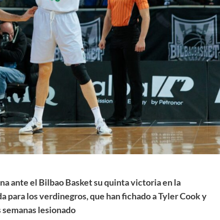
La entrevista bTactic
La entrevista bTactic
mayo 7, 2026
0
Nos hacemos mayores. Vamos creciendo. Tanto así
que el próximo 20 de mayo celebramos nuestro
cuarto cumpleaños. Y todo crecimiento conlleva
sus cambios. Cambio que...
Leer más
 ante el Bilbao Basket su quinta victoria en la
para los verdinegros, que han fichado a Tyler Cook y
as semanas lesionado