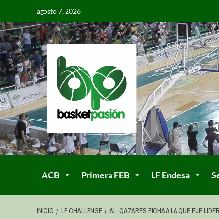
agosto 7, 2026
ACB
Primera FEB
LF Endesa
S
INICIO
LF CHALLENGE
AL-QÁZARES FICHA A LA QUE FUE LIDE