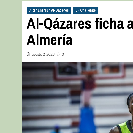
Alter Enersun Al-Qázeres
LF Challenge
Al-Qázares ficha a
Almería
agosto 2, 2023
0