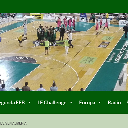
egunda FEB
LF Challenge
Europa
Radio
RESA EN ALMERÍA