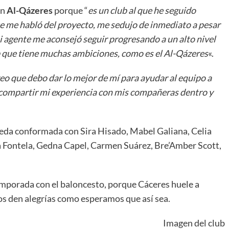
on
Al-Qázeres
porque “
es un club al que he seguido
e me habló del proyecto, me sedujo de inmediato a pesar
Mi agente me aconsejó seguir progresando a un alto nivel
b que tiene muchas ambiciones, como es el Al-Qázeres
«.
reo que debo dar lo mejor de mí para ayudar al equipo a
 compartir mi experiencia con mis compañeras dentro y
queda conformada con Sira Hisado, Mabel Galiana, Celia
ía Fontela, Gedna Capel, Carmen Suárez, Bre’Amber Scott,
temporada con el baloncesto, porque Cáceres huele a
os den alegrías como esperamos que así sea.
Imagen del club