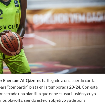
La entrevista bTactic
La entrevista bTactic
mayo 7, 2026
0
Nos hacemos mayores. Vamos creciendo. Tanto así
que el próximo 20 de mayo celebramos nuestro
cuarto cumpleaños. Y todo crecimiento conlleva
sus cambios. Cambio que...
Leer más
er Enersum Al-Qázeres
ha llegado a un acuerdo con la
para “compartir” pista en la temporada 23/24. Con este
or cerrada una plantilla que debe causar ilusión y cuyo
 los playoffs, siendo éste un objetivo ya de por sí