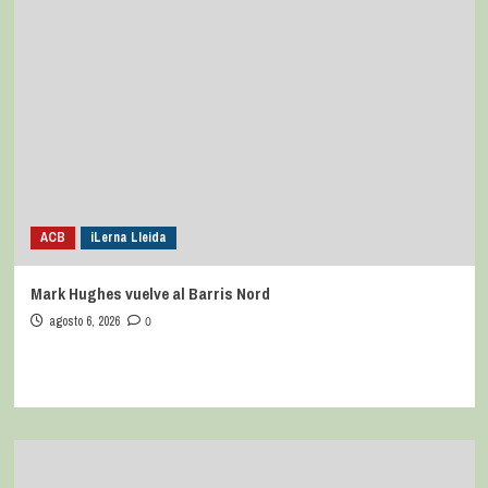
Subscríbete
Te pueden interesar
ACB
iLerna Lleida