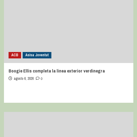
Mark Hughes vuelve al Barris Nord
agosto 6, 2026
0
ACB
Asisa Joventut
Boogie Ellis completa la línea exterior verdinegra
agosto 6, 2026
0