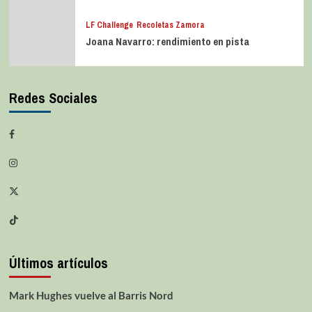
No news, good news en Basket
Zaragoza
ACB
iLerna Lleida
Experiencia para seguir creciendo
LF Challenge
Recoletas Zamora
Joana Navarro: rendimiento en pista
Redes Sociales