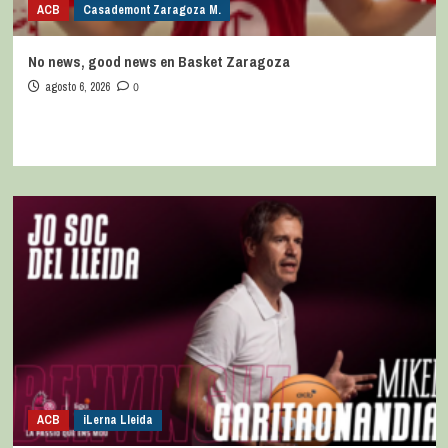
ACB
Casademont Zaragoza M.
No news, good news en Basket Zaragoza
agosto 6, 2026
0
ACB
iLerna Lleida