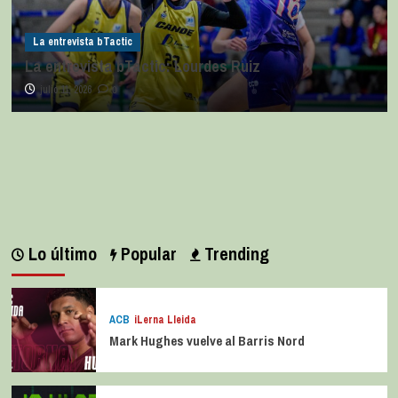
La entrevista bTactic
La entrevista bTactic: Lourdes Ruiz
julio 11, 2026
0
Lo último
Popular
Trending
ACB
iLerna Lleida
Mark Hughes vuelve al Barris Nord