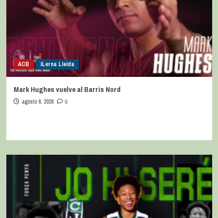
ACB
iLerna Lleida
Mark Hughes vuelve al Barris Nord
agosto 6, 2026
0