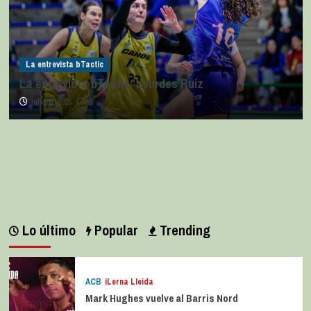
La entrevista bTactic
La entrevista bTactic: Lourdes Ruiz
julio 11, 2026
0
Lo último
Popular
Trending
ACB
iLerna Lleida
Mark Hughes vuelve al Barris Nord