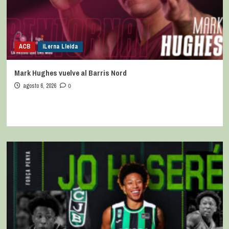
ACB
iLerna Lleida
Mark Hughes vuelve al Barris Nord
agosto 6, 2026
0