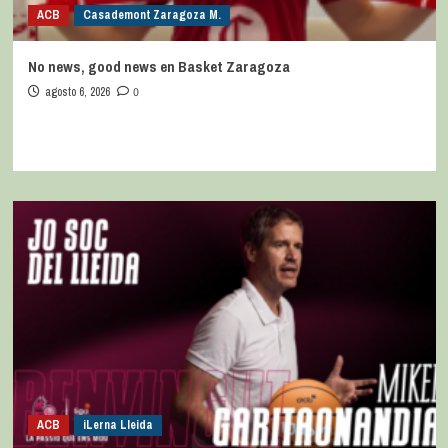
ACB
Casademont Zaragoza M.
No news, good news en Basket Zaragoza
agosto 6, 2026
0
ACB
iLerna Lleida