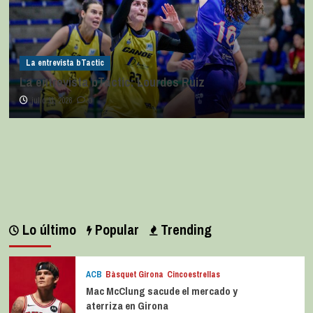
La entrevista bTactic
La entrevista bTactic: Lourdes Ruiz
julio 11, 2026
0
Lo último
Popular
Trending
ACB
Bàsquet Girona
Cincoestrellas
Mac McClung sacude el mercado y
aterriza en Girona