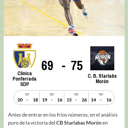
69
-
75
Clínica
C. B. Starlabs
Ponferrada
Morón
SDP
Q1
Q2
Q3
Q4
20
-
18
19
-
16
15
-
26
14
-
16
Antes de entrar en los fríos números, en el análisis
puro de la victoria del
CB Starlabas Morón
en