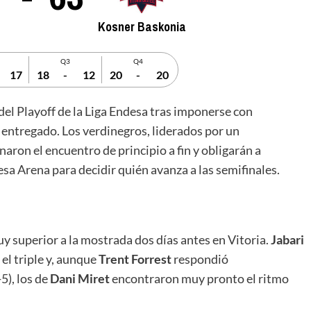
Kosner Baskonia
Q3
Q4
17
18
-
12
20
-
20
 del Playoff de la Liga Endesa tras imponerse con
 entregado. Los verdinegros, liderados por un
aron el encuentro de principio a fin y obligarán a
esa Arena para decidir quién avanza a las semifinales.
uy superior a la mostrada dos días antes en Vitoria.
Jabari
el triple y, aunque
Trent Forrest
respondió
5), los de
Dani Miret
encontraron muy pronto el ritmo