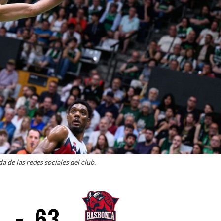
La entrevista bTactic
La entrevista bTactic
mayo 7, 2026
0
Nos hacemos mayores. Vamos creciendo. Tanto así
que el próximo 20 de mayo celebramos nuestro
cuarto cumpleaños. Y todo crecimiento conlleva
sus cambios. Cambio que...
Leer más
a de las redes sociales del club.
-
63