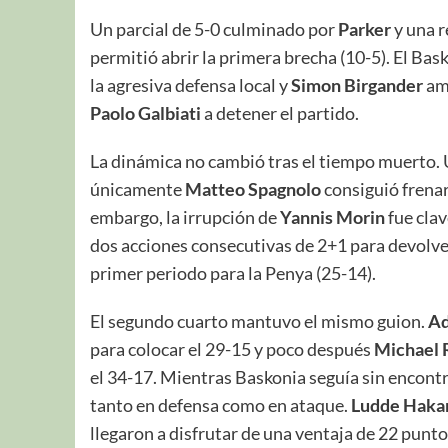
Un parcial de 5-0 culminado por
Parker
y una r
permitió abrir la primera brecha (10-5). El Ba
la agresiva defensa local y
Simon Birgander
amp
Paolo Galbiati
a detener el partido.
La dinámica no cambió tras el tiempo muerto. 
únicamente
Matteo Spagnolo
consiguió frena
embargo, la irrupción de
Yannis Morin
fue clav
dos acciones consecutivas de 2+1 para devolver 
primer periodo para la Penya (25-14).
El segundo cuarto mantuvo el mismo guion.
Ad
para colocar el 29-15 y poco después
Michael 
el 34-17. Mientras Baskonia seguía sin encont
tanto en defensa como en ataque.
Ludde Haka
llegaron a disfrutar de una ventaja de 22 punt