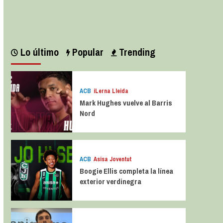
Leer más
Lo último
Popular
Trending
ACB
iLerna Lleida
Mark Hughes vuelve al Barris
Nord
ACB
Asisa Joventut
Boogie Ellis completa la línea
exterior verdinegra