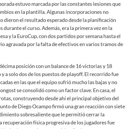
porada estuvo marcada por las constantes lesiones que
mbios en la plantilla. Algunas incorporaciones no
 dieron el resultado esperado desde la planificación
tes durante el curso. Además, era la primera vez en la
esa y la EuroCup, con dos partidos por semana hasta el
io agravada por la falta de efectivos en varios tramos de
décima posición con un balance de 16 victorias y 18
y a solo dos de los puestos de playoff. El recorrido fue
adas en las que el equipo sufrió mucho las bajas y no
ongost se consolidó como un factor clave. En casa, el
rotas, construyendo desde ahí el principal objetivo del
onjunto de Diego Ocampo firmó una gran reacción con siete
dimiento sobresaliente que le permitió cerrar la
La recuperación física progresiva de los jugadores fue