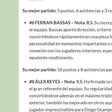
Su mejor partido:
5 puntos, 6 asistencias y 3 
#6 FERRAN BASSAS – Nota: 8,5.
Su incorp
el equipo. Bassas aportó dirección, criteri
convirtiéndose rápidamente en una pieza f
personalidad en momentos importantes y una
conexión con los jugadores interiores, espe
excelente rendimiento.
Su mejor partido:
16 puntos y 8 asistencias pa
#8 ÁLEX REYES – Nota: 9,5.
Ha firmado la 
el gran referente del equipo. Su regularida
convirtiéndose además en el máximo triplist
exterior, también ha mejorado en otros asp
jugador imprescindible para Diego Ocampo