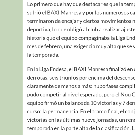
Lo primero que hay que destacar es que la tem
sufrió el BAXI Manresa y por los numerosos ca
terminaron de encajar y ciertos movimientos no
deportiva, lo que obligó al club a realizar ajus
historia que el equipo compaginaba la Liga End
mes de febrero, una exigencia muy alta que se v
la temporada.
En la Liga Endesa, el BAXI Manresa finalizó en 
derrotas, seis triunfos por encima del descenso 
claramente de menos a más: hubo fases complic
pudo competir al nivel esperado, pero el Nou C
equipo firmó un balance de 10 victorias y 7 der
curso: la permanencia. En el tramo final, el c
victorias en las últimas nueve jornadas, un ren
temporada en la parte alta de la clasificación. 