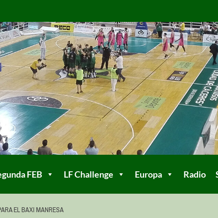
egunda FEB
LF Challenge
Europa
Radio
PARA EL BAXI MANRESA