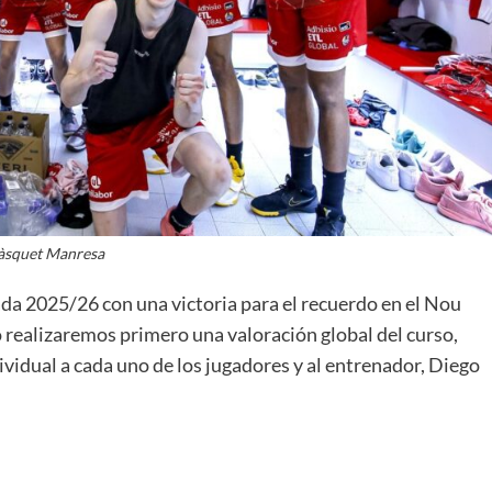
La entrevista bTactic
La entrevista bTactic
mayo 7, 2026
0
Nos hacemos mayores. Vamos creciendo. Tanto así
àsquet Manresa
que el próximo 20 de mayo celebramos nuestro
cuarto cumpleaños. Y todo crecimiento conlleva
da 2025/26 con una victoria para el recuerdo en el Nou
sus cambios. Cambio que...
o realizaremos primero una valoración global del curso,
Leer más
vidual a cada uno de los jugadores y al entrenador, Diego