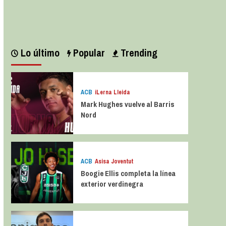
Leer más
Lo último
Popular
Trending
ACB
iLerna Lleida
Mark Hughes vuelve al Barris
Nord
ACB
Asisa Joventut
Boogie Ellis completa la línea
exterior verdinegra