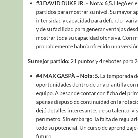
#3 DAVID DUKE JR. – Nota: 6,5.
Llegó en e
partidos para mostrar su nivel. Su mayor ap
intensidad y capacidad para defender varias
y de su facilidad para generar ventajas des
mostrar toda su capacidad ofensiva. Con m
probablemente habría ofrecido una versió
Su mejor partido:
21 puntos y 4 rebotes para 
#4 MAX GASPÀ – Nota: 5.
La temporada de
oportunidades dentro de una plantilla con 
equipo. A pesar de contar con ficha del pri
apenas dispuso de continuidad en la rotaci
dejó detalles interesantes de su talento, vi
perímetro. Sin embargo, la falta de regula
todo su potencial. Un curso de aprendizaje 
futuro.