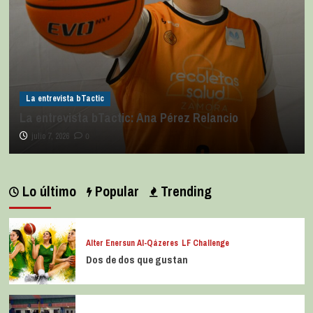
La entrevista bTactic
La entrevista bTactic: Ana Pérez Relancio
julio 7, 2026
0
Lo último
Popular
Trending
Alter Enersun Al-Qázeres
LF Challenge
Dos de dos que gustan