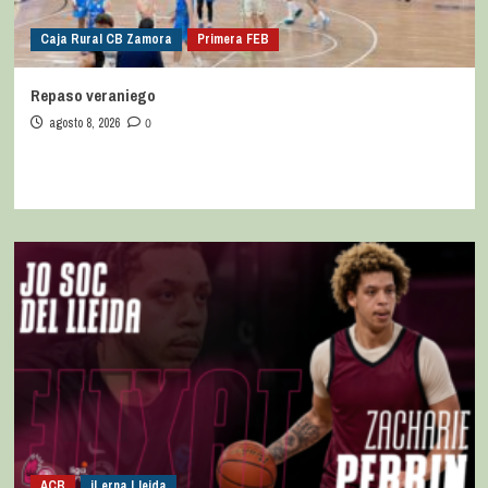
Caja Rural CB Zamora
Primera FEB
Repaso veraniego
agosto 8, 2026
0
ACB
iLerna Lleida