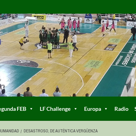
egunda FEB
LF Challenge
Europa
Radio
HUMANIDAD
DESASTROSO, DE AUTÉNTICA VERGÜENZA