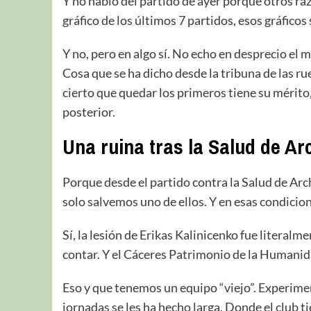
Y no hablo del partido de ayer porque otros raz
gráfico de los últimos 7 partidos, esos gráficos
Y no, pero en algo sí. No echo en desprecio el 
Cosa que se ha dicho desde la tribuna de las ru
cierto que quedar los primeros tiene su mérito,
posterior.
Una ruina tras la Salud de A
Porque desde el partido contra la Salud de Arch
solo salvemos uno de ellos. Y en esas condicio
Sí, la lesión de Erikas Kalinicenko fue literalm
contar. Y el Cáceres Patrimonio de la Humanid
Eso y que tenemos un equipo “viejo”. Experime
jornadas se les ha hecho larga. Donde el club ti