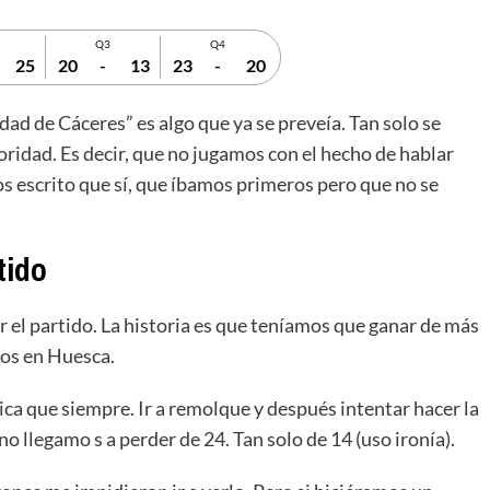
Q3
Q4
25
20
-
13
23
-
20
ad de Cáceres” es algo que ya se preveía. Tan solo se
ioridad. Es decir, que no jugamos con el hecho de hablar
 escrito que sí, que íbamos primeros pero que no se
tido
r el partido. La historia es que teníamos que ganar de más
mos en Huesca.
ica que siempre. Ir a remolque y después intentar hacer la
no llegamo s a perder de 24. Tan solo de 14 (uso ironía).