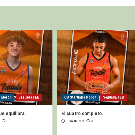
s Morón
Segunda FEB
CB Startlabs Morón
Segunda FEB
ue equilibra
El cuatro completo.
0
julio 16, 2026
0