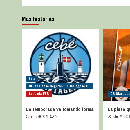
Más historias
Este
Grupo Caesa Seguros FC Cartagena CB
Segunda FEB
CB Startlab
La temporada va tomando forma
La pieza q
julio 30, 2026
0
julio 24, 2026