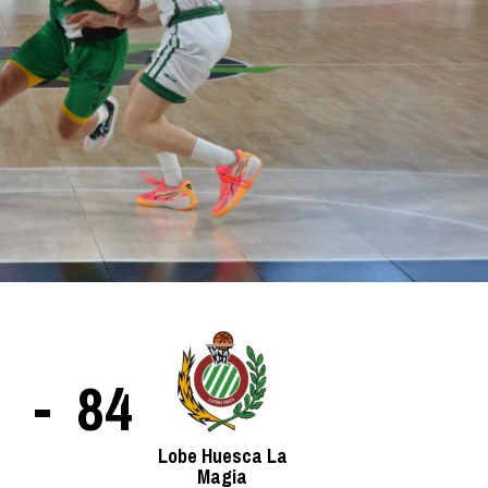
La entrevista bTactic
La entrevista bTactic
mayo 7, 2026
0
Nos hacemos mayores. Vamos creciendo. Tanto así
que el próximo 20 de mayo celebramos nuestro
cuarto cumpleaños. Y todo crecimiento conlleva
sus cambios. Cambio que...
Leer más
-
84
Lobe Huesca La
Magia