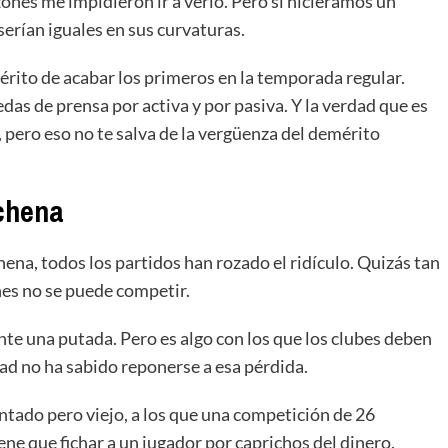
ones me impidieron ir a verlo. Pero si hiciéramos un
 serían iguales en sus curvaturas.
mérito de acabar los primeros en la temporada regular.
edas de prensa por activa y por pasiva. Y la verdad que es
 pero eso no te salva de la vergüenza del demérito
rchena
ena, todos los partidos han rozado el ridículo. Quizás tan
nes no se puede competir.
ente una putada. Pero es algo con los que los clubes deben
ad no ha sabido reponerse a esa pérdida.
ntado pero viejo, a los que una competición de 26
ene que fichar a un jugador por caprichos del dinero.