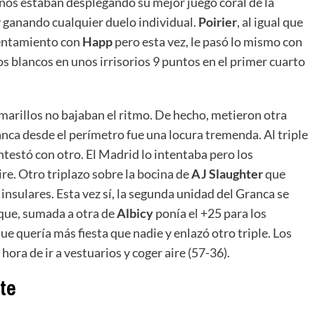
anos estaban desplegando su mejor juego coral de la
y ganando cualquier duelo individual.
Poirier
, al igual que
rentamiento con
Happ
pero esta vez, le pasó lo mismo con
los blancos en unos irrisorios 9 puntos en el primer cuarto
arillos no bajaban el ritmo. De hecho, metieron otra
ranca desde el perímetro fue una locura tremenda. Al triple
ntestó con otro. El Madrid lo intentaba pero los
ire. Otro triplazo sobre la bocina de
AJ Slaughter
que
insulares. Esta vez sí, la segunda unidad del Granca se
l que, sumada a otra de
Albicy
ponía el +25 para los
ue quería más fiesta que nadie y enlazó otro triple. Los
ora de ir a vestuarios y coger aire (57-36).
te