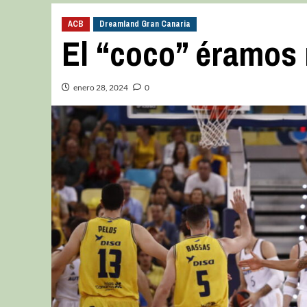
ACB
Dreamland Gran Canaria
El “coco” éramos 
enero 28, 2024
0