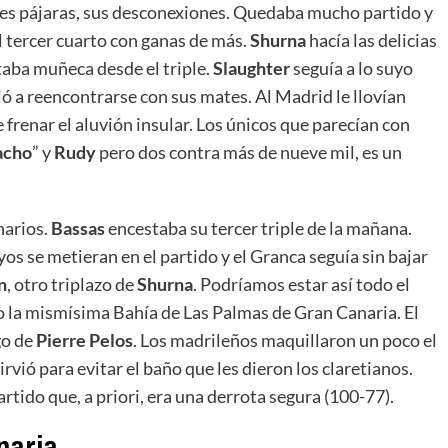
es pájaras, sus desconexiones. Quedaba mucho partido y
l tercer cuarto con ganas de más.
Shurna
hacía las delicias
aba muñeca desde el triple.
Slaughter
seguía a lo suyo
ió a reencontrarse con sus mates. Al Madrid le llovían
 frenar el aluvión insular. Los únicos que parecían con
acho
” y
Rudy
pero dos contra más de nueve mil, es un
narios.
Bassas
encestaba su tercer triple de la mañana.
os se metieran en el partido y el Granca seguía sin bajar
n
, otro triplazo de
Shurna
. Podríamos estar así todo el
o la mismísima Bahía de Las Palmas de Gran Canaria. El
go de
Pierre Pelos
. Los madrileños maquillaron un poco el
rvió para evitar el baño que les dieron los claretianos.
tido que, a priori, era una derrota segura (100-77).
naria