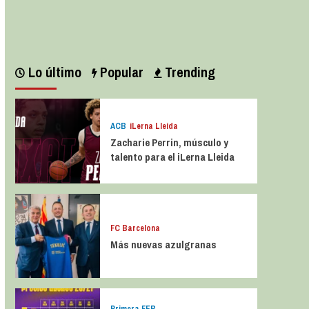
Leer más
Lo último
Popular
Trending
ACB
iLerna Lleida
Zacharie Perrin, músculo y
talento para el iLerna Lleida
FC Barcelona
Más nuevas azulgranas