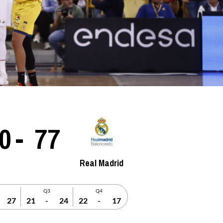
La entrevista bTactic
La entrevista bTactic
mayo 7, 2026
0
Nos hacemos mayores. Vamos creciendo. Tanto así
que el próximo 20 de mayo celebramos nuestro
0
-
77
cuarto cumpleaños. Y todo crecimiento conlleva
sus cambios. Cambio que...
Leer más
Real Madrid
Q3
Q4
27
21
-
24
22
-
17