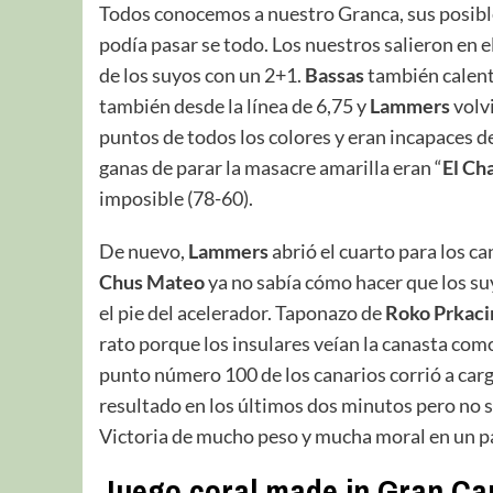
Todos conocemos a nuestro Granca, sus posibl
podía pasar se todo. Los nuestros salieron en e
de los suyos con un 2+1.
Bassas
también calent
también desde la línea de 6,75 y
Lammers
volv
puntos de todos los colores y eran incapaces de
ganas de parar la masacre amarilla eran “
El Ch
imposible (78-60).
De nuevo,
Lammers
abrió el cuarto para los ca
Chus Mateo
ya no sabía cómo hacer que los suy
el pie del acelerador. Taponazo de
Roko
Prkaci
rato porque los insulares veían la canasta com
punto número 100 de los canarios corrió a car
resultado en los últimos dos minutos pero no si
Victoria de mucho peso y mucha moral en un par
Juego coral made in Gran Ca