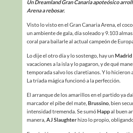
Un Dreamland Gran Canaria apoteósico arrolla
Arena a rebosar.
Visto lo visto en el Gran Canaria Arena, el coc
un ambiente de gala, día soleado y 9.103 almas e
coral para bailarle al actual campeón de Europ
Lo dije el otro día y lo sostengo, hay un
Madrid
vacaciones a la isla y lo pagaron, y de qué ma
temporada salvo los claretianos. Y lo hicieron
La tríada mágica funcionó a la perfección.
El arranque de los amarillos en el partido ya da
marcador el pibe del mate,
Brussino
, bien sec
intensidad tremenda. Se sumó
Happ
al buen ar
manera,
AJ Slaughter
hizo lo propio, obligand