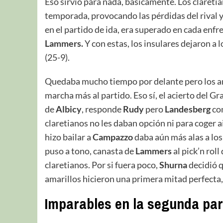
Eso sirvió para nada, básicamente. Los clareti
temporada, provocando las pérdidas del rival 
en el partido de ida, era superado en cada enf
Lammers.
Y con estas, los insulares dejaron a 
(25-9).
Quedaba mucho tiempo por delante pero los am
marcha más al partido. Eso sí, el acierto del G
de
Albicy
, responde
Rudy
pero
Landesberg
co
claretianos no les daban opción ni para coger a
hizo bailar a
Campazzo
daba aún más alas a los 
puso a tono, canasta de
Lammers
al pick’n rol
claretianos. Por si fuera poco,
Shurna
decidió q
amarillos hicieron una primera mitad perfecta, h
Imparables en la segunda par