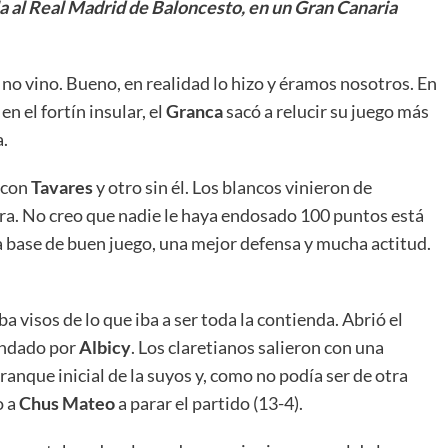
 al Real Madrid de Baloncesto, en un Gran Canaria
o no vino. Bueno, en realidad lo hizo y éramos nosotros. En
n el fortín insular, el
Granca
sacó a relucir su juego más
a.
con
Tavares
y otro sin él. Los blancos vinieron de
nera. No creo que nadie le haya endosado 100 puntos está
 a base de buen juego, una mejor defensa y mucha actitud.
ba visos de lo que iba a ser toda la contienda. Abrió el
undado por
Albicy
. Los claretianos salieron con una
ranque inicial de la suyos y, como no podía ser de otra
o a
Chus Mateo
a parar el partido (13-4).