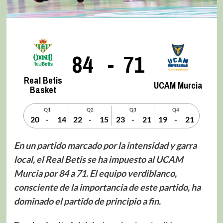
84
-
71
Real Betis
UCAM Murcia
Basket
Q1
Q2
Q3
Q4
20
-
14
22
-
15
23
-
21
19
-
21
En un partido marcado por la intensidad y garra
local, el Real Betis se ha impuesto al UCAM
Murcia por 84 a 71. El equipo verdiblanco,
consciente de la importancia de este partido, ha
dominado el partido de principio a fin.