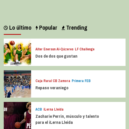
julio 7, 2026
0
Lo último
Popular
Trending
Alter Enersun Al-Qázeres
LF Challenge
Dos de dos que gustan
Caja Rural CB Zamora
Primera FEB
Repaso veraniego
ACB
iLerna Lleida
Zacharie Perrin, músculo y talento
para el iLerna Lleida