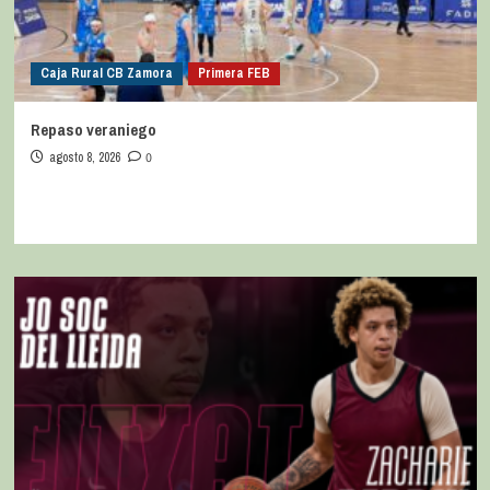
Caja Rural CB Zamora
Primera FEB
Repaso veraniego
agosto 8, 2026
0