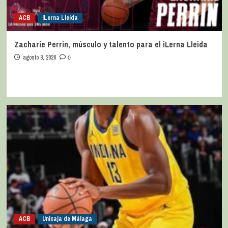
ACB
iLerna Lleida
Zacharie Perrin, músculo y talento para el iLerna Lleida
agosto 8, 2026
0
ACB
Unicaja de Málaga