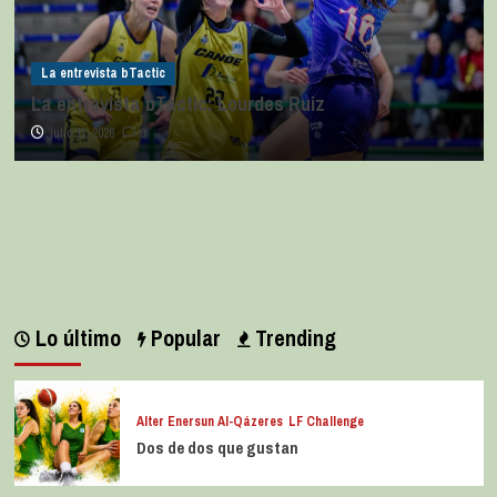
La entrevista bTactic
La entrevista bTactic: Lourdes Ruiz
julio 11, 2026
0
Lo último
Popular
Trending
Alter Enersun Al-Qázeres
LF Challenge
Dos de dos que gustan