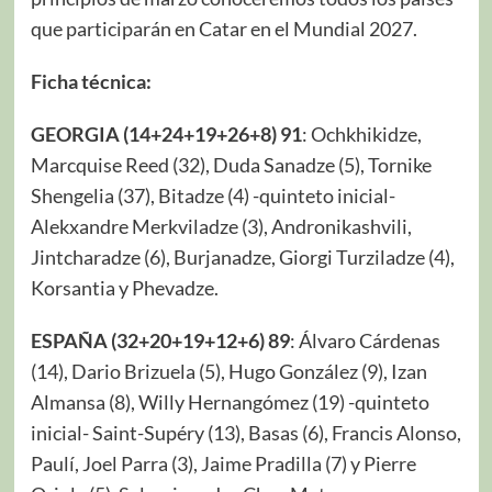
que participarán en Catar en el Mundial 2027.
Ficha técnica:
GEORGIA (14+24+19+26+8) 91
: Ochkhikidze,
Marcquise Reed (32), Duda Sanadze (5), Tornike
Shengelia (37), Bitadze (4) -quinteto inicial-
Alekxandre Merkviladze (3), Andronikashvili,
Jintcharadze (6), Burjanadze, Giorgi Turziladze (4),
Korsantia y Phevadze.
ESPAÑA (32+20+19+12+6) 89
: Álvaro Cárdenas
(14), Dario Brizuela (5), Hugo González (9), Izan
Almansa (8), Willy Hernangómez (19) -quinteto
inicial- Saint-Supéry (13), Basas (6), Francis Alonso,
Paulí, Joel Parra (3), Jaime Pradilla (7) y Pierre