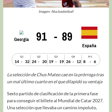
Imagen: fiba.basketball
91
-
89
Georgia
España
Q1
Q2
Q3
Q4
Pr1
14
-
32
24
-
20
19
-
19
26
-
12
8
-
6
La selección de Chus Mateo cae en la prórroga tras
un mal último cuarto en el que dilapidó su ventaja
Sexto partido de clasificación de la primera fase
para conseguir el billete al Mundial de Catar 2027.
Una selección que llevaba un camino impoluto,