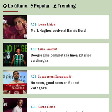
Lo último
Popular
Trending
ACB
iLerna Lleida
Mark Hughes vuelve al Barris Nord
ACB
Asisa Joventut
Boogie Ellis completa la línea exterior
verdinegra
ACB
Casademont Zaragoza M.
No news, good news en Basket
Zaragoza
ACB
iLerna Lleida