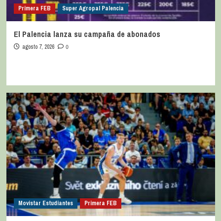
Primera FEB
Super Agropal Palencia
El Palencia lanza su campaña de abonados
agosto 7, 2026
0
Movistar Estudiantes
Primera FEB