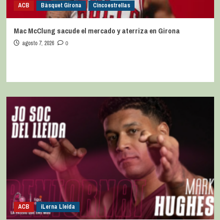
ACB
Bàsquet Girona
Cincoestrellas
Mac McClung sacude el mercado y aterriza en Girona
agosto 7, 2026
0
ACB
iLerna Lleida