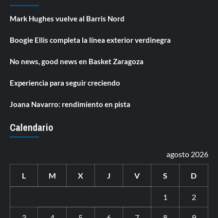
Mark Hughes vuelve al Barris Nord
Boogie Ellis completa la línea exterior verdinegra
No news, good news en Basket Zaragoza
Experiencia para seguir creciendo
Joana Navarro: rendimiento en pista
Calendario
agosto 2026
L
M
X
J
V
S
D
1
2
3
4
5
6
7
8
9