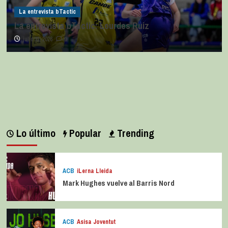
La entrevista bTactic
a entrevista bTactic: Lourdes Ruiz
julio 11, 2026
0
La en
La e
juli
Lo último
Popular
Trending
ACB
iLerna Lleida
Mark Hughes vuelve al Barris Nord
ACB
Asisa Joventut