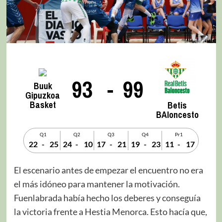
93
-
99
Buuk
Gipuzkoa
Basket
Betis
BAloncesto
Q1
Q2
Q3
Q4
Pr1
22
-
25
24
-
10
17
-
21
19
-
23
11
-
17
El escenario antes de empezar el encuentro no era
el más idóneo para mantener la motivación.
Fuenlabrada había hecho los deberes y conseguía
la victoria frente a Hestia Menorca. Esto hacía que,