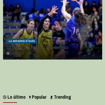
La entrevista bTactic
La entrevista bTactic: Lourdes Ruiz
julio 11, 2026
0
Lo último
Popular
Trending