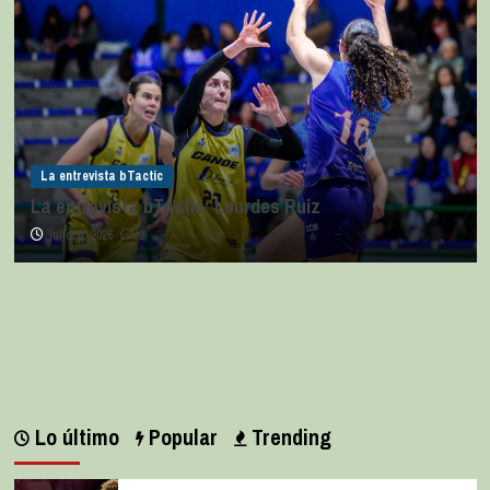
La entrevista bTactic
La entrevista bTactic: Lourdes Ruiz
julio 11, 2026
0
Lo último
Popular
Trending