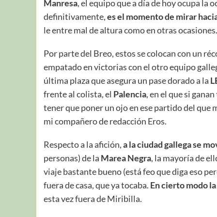
Manresa
, el equipo que a día de hoy ocupa la 
definitivamente,
es el momento de mirar hacia
le entre mal de altura como en otras ocasiones
Por parte del Breo, estos se colocan con un ré
empatado en victorias con el otro equipo galle
última plaza que asegura un pase dorado a la
L
frente al colista, el
Palencia
, en el que si gana
tener que poner un ojo en ese partido del que 
mi compañero de redacción Eros.
Respecto a la afición,
a la ciudad gallega se m
personas) de la
Marea Negra
, la mayoría de el
viaje bastante bueno (está feo que diga eso pe
fuera de casa, que ya tocaba.
En cierto modo la 
esta vez fuera de Miribilla.