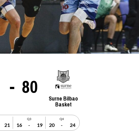
La entrevista bTactic
La entrevista bTactic
mayo 7, 2026
0
Nos hacemos mayores. Vamos creciendo. Tanto así
que el próximo 20 de mayo celebramos nuestro
-
80
cuarto cumpleaños. Y todo crecimiento conlleva
sus cambios. Cambio que...
Surne Bilbao
Leer más
Basket
Q3
Q4
21
16
-
19
20
-
24