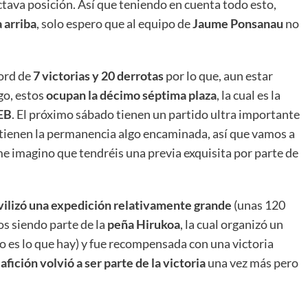
octava posición. Así que teniendo en cuenta todo esto,
 arriba
, solo espero que al equipo de
Jaume Ponsanau
no
.
cord de
7 victorias y 20 derrotas
por lo que, aun estar
go, estos
ocupan la décimo séptima plaza
, la cual es la
EB
. El próximo sábado tienen un partido ultra importante
n tienen la permanencia algo encaminada, así que vamos a
me imagino que tendréis una previa exquisita por parte de
ovilizó una expedición relativamente grande
(unas 120
los siendo parte de la
peña Hirukoa
, la cual organizó un
ro es lo que hay) y fue recompensada con una victoria
afición volvió a ser parte de la victoria
una vez más pero