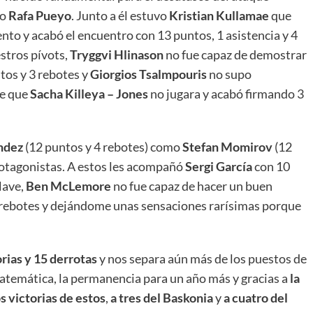
do
Rafa Pueyo
. Junto a él estuvo
Kristian Kullamae
que
o y acabó el encuentro con 13 puntos, 1 asistencia y 4
stros pívots,
Tryggvi Hlinason
no fue capaz de demostrar
tos y 3 rebotes y
Giorgios Tsalmpouris
no supo
de que
Sacha Killeya – Jones
no jugara y acabó firmando 3
ndez
(12 puntos y 4 rebotes) como
Stefan Momirov
(12
protagonistas. A estos les acompañó
Sergi García
con 10
lave,
Ben McLemore
no fue capaz de hacer un buen
 2 rebotes y dejándome unas sensaciones rarísimas porque
orias y 15 derrotas
y nos separa aún más de los puestos de
atemática, la permanencia para un año más y gracias a
la
s victorias de estos
,
a tres del Baskonia
y
a cuatro del