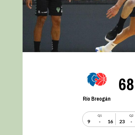
68
Río Breogán
Q1
Q2
9
-
16
23
-