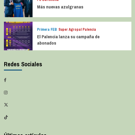
Más nuevas azulgranas
Primera FEB
Super Agropal Palencia
El Palencia lanza su campaña de
abonados
Redes Sociales