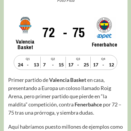
Foto Fiba
72
-
75
Valencia
Fenerbahce
Basket
Q1
Q2
Q3
Q4
24
-
13
7
-
15
17
-
25
17
-
12
Primer partido de
Valencia Basket
en casa,
presentando a Europa un coloso llamado Roig
Arena, pero primer partido que pierde en “la
maldita” competición, contra
Fenerbahce
por 72 –
75 tras una prórroga, y siembra dudas.
Aquí habríamos puesto millones de ejemplos como