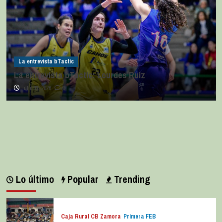
La entrevista bTactic
La entrevista bTactic: Lourdes Ruiz
julio 11, 2026
0
Lo último
Popular
Trending
Caja Rural CB Zamora
Primera FEB