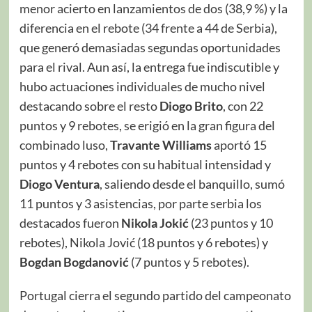
menor acierto en lanzamientos de dos (38,9 %) y la
diferencia en el rebote (34 frente a 44 de Serbia),
que generó demasiadas segundas oportunidades
para el rival. Aun así, la entrega fue indiscutible y
hubo actuaciones individuales de mucho nivel
destacando sobre el resto
Diogo Brito
, con 22
puntos y 9 rebotes, se erigió en la gran figura del
combinado luso,
Travante Williams
aportó 15
puntos y 4 rebotes con su habitual intensidad y
Di
ogo Ventura
, saliendo desde el banquillo, sumó
11 puntos y 3 asistencias, por parte serbia los
destacados fueron
Nikola Jokić
(23 puntos y 10
rebotes), Nikola Jović (18 puntos y 6 rebotes) y
Bogdan Bogdanović
(7 puntos y 5 rebotes).
Portugal cierra el segundo partido del campeonato