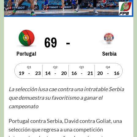
69
-
Portugal
Serbia
Q1
Q2
Q3
Q4
19
-
23
14
-
20
16
-
21
20
-
16
La selección lusa cae contra una intratable Serbia
que demuestra su favoritismo a ganar el
campeonato
Portugal contra Serbia, David contra Goliat, una
selección que regresa a una competición