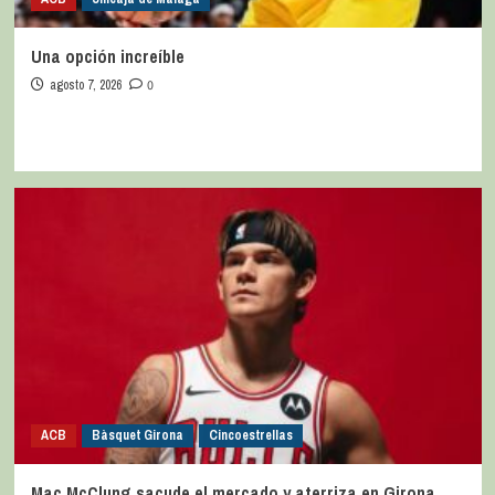
Una opción increíble
agosto 7, 2026
0
ACB
Bàsquet Girona
Cincoestrellas
Mac McClung sacude el mercado y aterriza en Girona