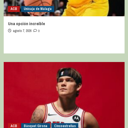
ACB
Unicaja de Málaga
Una opción increíble
agosto 7, 2026
0
ACB
Bàsquet Girona
Cincoestrellas