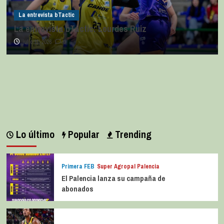
La entrevista bTactic
La entrevista bTactic: Lourdes Ruiz
julio 11, 2026
0
Lo último
Popular
Trending
Primera FEB
Super Agropal Palencia
El Palencia lanza su campaña de
abonados