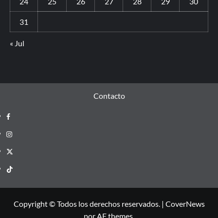
24
25
26
27
28
29
30
31
« Jul
Contacto
Copyright © Todos los derechos reservados.
|
CoverNews
por AF themes.