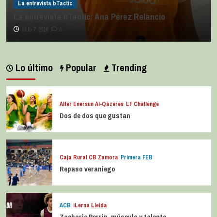
La entrevista bTactic
La entrevista bTactic: Ana Pérez Relancio
julio 7, 2026
0
Lo último
Popular
Trending
Alter Enersun Al-Qázeres
LF Challenge
Dos de dos que gustan
Caja Rural CB Zamora
Primera FEB
Repaso veraniego
ACB
iLerna Lleida
Zacharie Perrin, músculo y talento