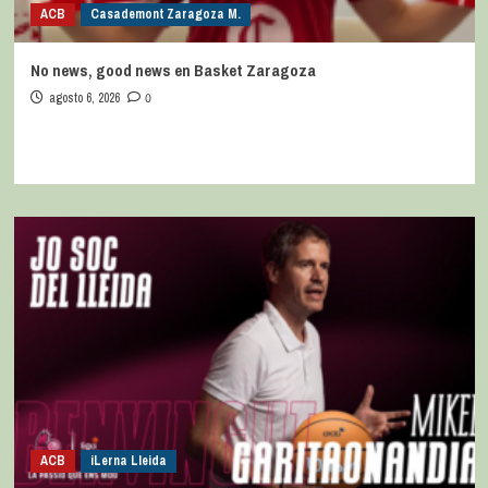
ACB
Casademont Zaragoza M.
No news, good news en Basket Zaragoza
agosto 6, 2026
0
ACB
iLerna Lleida