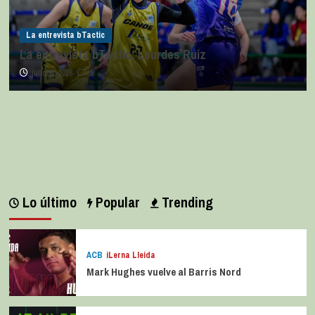
La entrevista bTactic
La entrevista bTactic: Lourdes Ruiz
julio 11, 2026
0
Lo último
Popular
Trending
ACB
iLerna Lleida
Mark Hughes vuelve al Barris Nord