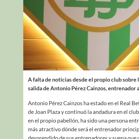
A falta de noticias desde el propio club sobre l
salida de Antonio Pérez Cainzos, entrenador 
Antonio Pérez Cainzos ha estado en el Real Be
de Joan Plaza y continuó la andadura en el club
en el propio pabellón, ha sido una persona ent
más atractivo dónde será el entrenador princip
desprendido de sus entrenadores y suena que un