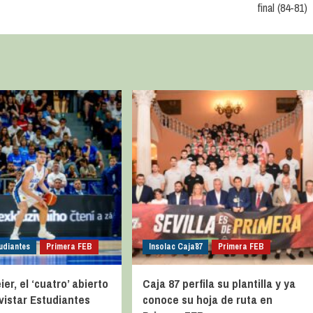
final (84-81)
udiantes
Primera FEB
Insolac Caja´87
Primera FEB
er, el ‘cuatro’ abierto
Caja 87 perfila su plantilla y ya
vistar Estudiantes
conoce su hoja de ruta en