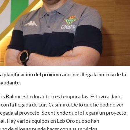
La entrevista bTactic
La entrevista bTactic
mayo 7, 2026
0
Nos hacemos mayores. Vamos creciendo. Tanto así
que el próximo 20 de mayo celebramos nuestro
a planificación del próximo año, nos llega la noticia de la
cuarto cumpleaños. Y todo crecimiento conlleva
ayudante.
sus cambios. Cambio que...
Leer más
tis Baloncesto durante tres temporadas. Estuvo al lado
 con la llegada de Luis Casimiro. De lo que he podido ver
regada al proyecto. Se entiende que le llegará un proyecto
al. Hay varios equipos en Leb Oro que se han
o de ellos se puede hacer con sus servicios.