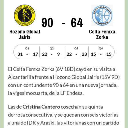
90
-
64
Hozono Global
Celta Femxa
Jairis
Zorka
Q1
Q2
Q3
Q4
31
-
17
22
-
9
22
-
23
15
-
15
El Celta Femxa Zorka (6V 18D) cayó en su visita a
Alcantarilla frente a Hozono Global Jairis (15V 9D)
con un contundente 90 a 64 en una nueva jornada,
la vigesimocuarta, de la LF Endesa.
Las de
Cristina Cantero
cosechan su quinta
derrota consecutiva, y se quedan con seis victorias
a una de IDK y Araski. las vitorianas con un partido