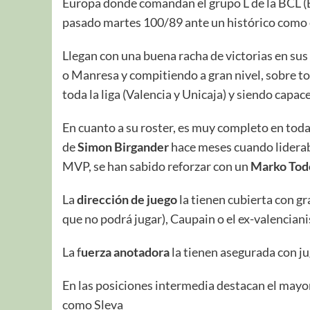
Europa donde comandan el grupo L de la BCL (
pasado martes 100/89 ante un histórico como 
Llegan con una buena racha de victorias en sus
o Manresa y compitiendo a gran nivel, sobre t
toda la liga (Valencia y Unicaja) y siendo capa
En cuanto a su roster, es muy completo en toda
de
Simon Birgander
hace meses cuando liderab
MVP, se han sabido reforzar con un
Marko Tod
La
dirección de juego
la tienen cubierta con 
que no podrá jugar), Caupain o el ex-valencian
La f
uerza anotadora
la tienen asegurada con ju
En las posiciones intermedia destacan el mayo
como Sleva