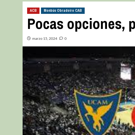
ACB
Monbús Obradoiro CAB
Pocas opciones, 
marzo 15, 2024
0