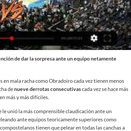
La entrevista bTactic
La entrevista bTactic
mayo 7, 2026
0
tención de dar la sorpresa ante un equipo netamente
Nos hacemos mayores. Vamos creciendo. Tanto así
que el próximo 20 de mayo celebramos nuestro
cuarto cumpleaños. Y todo crecimiento conlleva
 en mala racha como Obradoiro cada vez tienen menos
sus cambios. Cambio que...
cha de
nueve derrotas consecutivas
cada vez se hace más
Leer más
en más y más difíciles.
se le unió la más comprensible claudicación ante un
peleando ante equipos teoricamente superiores como
s compostelanos tienen que pelear en todas las canchas a